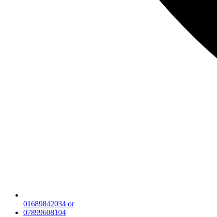
01689842034 or
07899608104