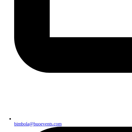
bimbola@buoevents.com