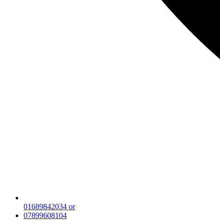
01689842034 or
07899608104