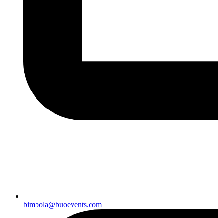
bimbola@buoevents.com